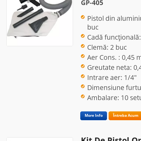
GP-405
Pistol din alumini
buc
Cadă funcțională:
Clemă: 2 buc
Aer Cons. : 0,45
Greutate neta: 0,
Intrare aer: 1/4"
Dimensiune furtu
Ambalare: 10 setu
More Info
Întreba Acum
Kit De Pistol 