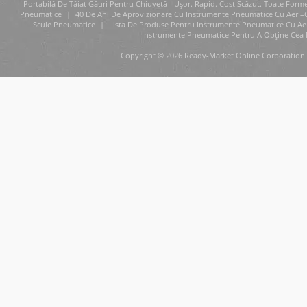
Portabilă De Tăiat Găuri Pentru Chiuvetă - Ușor. Rapid. Cost Scăzut. Toate Form
Pneumatice
|
40 De Ani De Aprovizionare Cu Instrumente Pneumatice Cu Aer –
Scule Pneumatice
|
Lista De Produse Pentru Instrumente Pneumatice Cu Aer 
Instrumente Pneumatice Pentru A Obține Cea 
Copyright © 2026 Ready-Market Online Corporation 