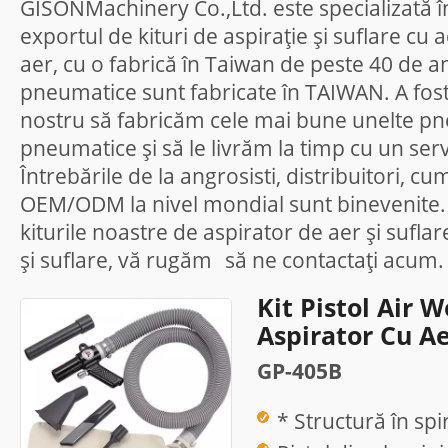
GISONMachinery Co.,Ltd. este specializată în
exportul de kituri de aspirație și suflare cu ae
aer, cu o fabrică în Taiwan de peste 40 de a
pneumatice sunt fabricate în TAIWAN. A fost
nostru să fabricăm cele mai bune unelte p
pneumatice și să le livrăm la timp cu un ser
Întrebările de la angrosisti, distribuitori, cu
OEM/ODM la nivel mondial sunt binevenite. 
kiturile noastre de aspirator de aer și suflar
și suflare, vă rugăm
să ne contactați
acum.
Kit Pistol Air 
Aspirator Cu Ae
GP-405B
* Structură în spir