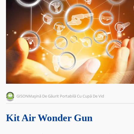
GISONMașină De Găurit Portabilă Cu Cupă De Vid
Kit Air Wonder Gun