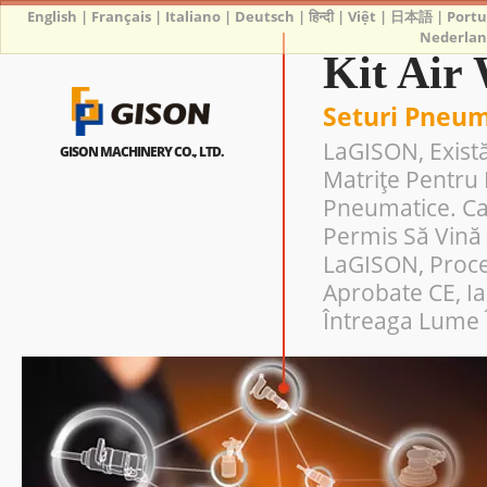
English
|
Français
|
Italiano
|
Deutsch
|
हिन्दी
|
Việt
|
日本語
|
Port
Nederlan
Kit Air
Seturi Pneum
LaGISON, Există
GISON MACHINERY CO., LTD.
Matrițe Pentru 
Pneumatice. Cap
Permis Să Vină 
LaGISON, Proce
Aprobate CE, I
Întreaga Lume Î