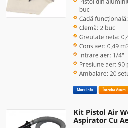
Pistol din alumini
buc
Cadă funcțională:
Clemă: 2 buc
Greutate neta: 0,
Cons aer: 0,49 m
Intrare aer: 1/4"
Presiune aer: 90 
Ambalare: 20 setu
More Info
Întreba Acum
Kit Pistol Air 
Aspirator Cu Ae