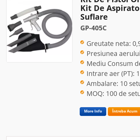
Kit De Aspirato
Suflare
GP-405C
Greutate neta: 0,
Presiunea aerului 
Mediu Consum de
Intrare aer (PT): 
Ambalare: 10 setu
MOQ: 100 de setu
More Info
Întreba Acum