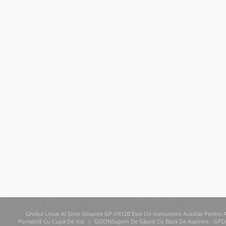
Ghidul Liniar Al Șinei Glisante GP-VR120 Este Un Instrument Auxiliar Pentru A
Portabilă Cu Cupă De Vid
|
GISONSuport De Găurit Cu Bază De Aspirare - GPD