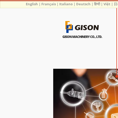
English
|
Français
|
Italiano
|
Deutsch
|
हिन्दी
|
Việt
|
日
GISON MACHINERY CO., LTD.