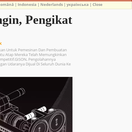
Română
|
Indonesia
|
Nederlands
|
українська
|
Close
gin, Pengikat
k
takan Untuk Pemesinan Dan Pembuatan
atu Atap Mereka Telah Memungkinkan
ompetitif.GISON, Pengolahannya
ngan Udaranya Dijual Di Seluruh Dunia Ke