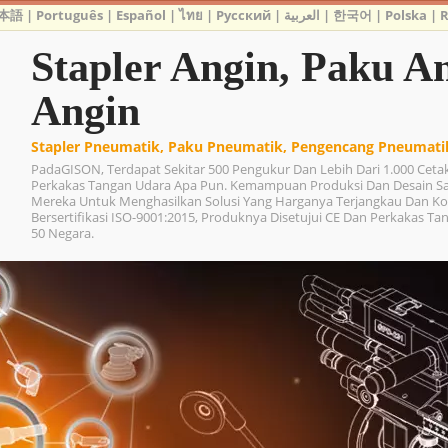
本語
|
Português
|
Español
|
ไทย
|
Русский
|
العربية
|
한국어
|
Polska
|
Stapler Angin, Paku An
Angin
Stapler Pneumatik, Paku Pneumatik, Pengencang Pneumati
PadaGISON, Terdapat Sekitar 500 Pengukur Dan Lebih Dari 1.000 Ce
Perkakas Tangan Udara Apa Pun. Kemampuan Produksi Dan Desain S
Mereka Untuk Menghasilkan Solusi Yang Harganya Terjangkau Dan K
Bersertifikasi ISO-9001:2015, Produknya Disetujui CE Dan Perkakas Ta
50 Negara.