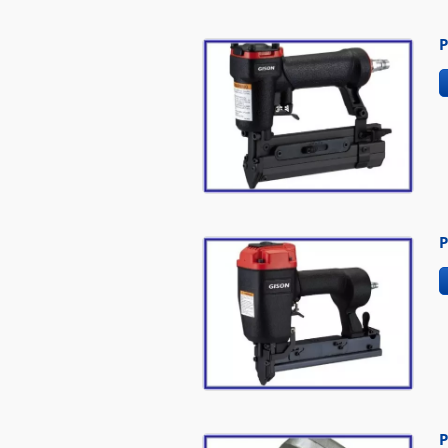
P
P
P