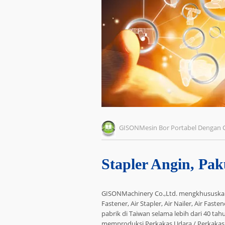
GISONMesin Bor Portabel Dengan 
Stapler Angin, Pak
GISONMachinery Co.,Ltd. mengkhususkan d
Fastener, Air Stapler, Air Nailer, Air Fas
pabrik di Taiwan selama lebih dari 40 t
memproduksi Perkakas Udara / Perkakas