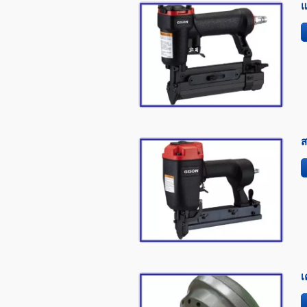
แ
ส
เ