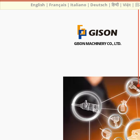
English
|
Français
|
Italiano
|
Deutsch
|
हिन्दी
|
Việt
|
日
GISON MACHINERY CO., LTD.