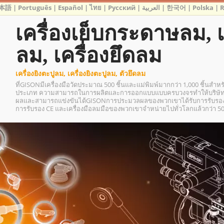
本語
|
Português
|
Español
|
ไทย
|
Русский
|
العربية
|
한국어
|
Polska
|
เครื่องเย็บกระดาษลม, เ
ลม, เครื่องยึดลม
เครื่องยิงตะปูลม, เครื่องยิงตะปูลม, ตัวยึดลม
ที่GISONมีเครื่องมือวัดประมาณ 500 ชิ้นและแม่พิมพ์มากกว่า 1,000 ชิ้นสำห
ประเภท ความสามารถในการผลิตและการออกแบบแบบครบวงจรทำให้บริษัทส
ผลและสามารถแข่งขันได้GISONการประมวลผลของพวกเขาได้รับการรับรองมา
การรับรอง CE และเครื่องมือลมมือของพวกเขาจำหน่ายไปทั่วโลกแล้วกว่า 5