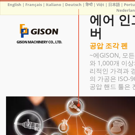
English
|
Français
|
Italiano
|
Deutsch
|
हिन्दी
|
Việt
|
日本語
|
Port
Nederlan
에어 인
버
GISON MACHINERY CO., LTD.
공압 조각 펜
~에GISON, 모
와 1,000개 
리적인 가격과 경
의 가공은 ISO-
공압 핸드 툴은 