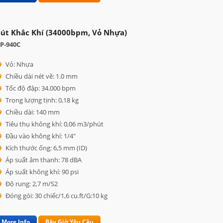
út Khắc Khí (34000bpm, Vỏ Nhựa)
P-940C
Vỏ: Nhựa
Chiều dài nét vẽ: 1.0 mm
Tốc độ đập: 34.000 bpm
Trọng lượng tịnh: 0,18 kg
Chiều dài: 140 mm
Tiêu thụ không khí: 0,06 m3/phút
Đầu vào không khí: 1/4"
Kích thước ống: 6,5 mm (ID)
Áp suất âm thanh: 78 dBA
Áp suất không khí: 90 psi
Độ rung: 2,7 m/S2
Đóng gói: 30 chiếc/1,6 cu.ft/G:10 kg
More Info
Bây Giờ Yêu Cầu