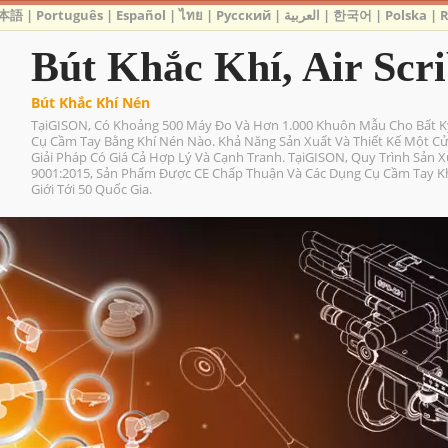
本語
|
Português
|
Español
|
ไทย
|
Русский
|
العربية
|
한국어
|
Polska
|
Bút Khắc Khí, Air Scr
Bút Khắc Khí Nén
TạiGISON, Có Khoảng 500 Máy Đo Và Hơn 1.000 Khuôn Mẫu Cho Bất Kỳ
Cụ Cầm Tay Bằng Khí Nén Nào. Khả Năng Sản Xuất Và Thiết Kế Một C
Giải Pháp Có Giá Cả Hợp Lý Và Cạnh Tranh. TạiGISON, Quy Trình Sản
9001:2015, Sản Phẩm Được CE Chấp Thuận Và Các Dụng Cụ Cầm Tay K
Giới Tới 50 Quốc Gia.