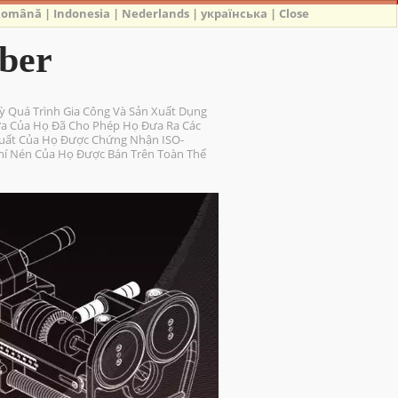
Română
|
Indonesia
|
Nederlands
|
українська
|
Close
iber
 Quá Trình Gia Công Và Sản Xuất Dụng
ửa Của Họ Đã Cho Phép Họ Đưa Ra Các
 Xuất Của Họ Được Chứng Nhận ISO-
hí Nén Của Họ Được Bán Trên Toàn Thế