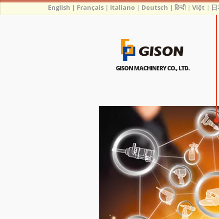
English
|
Français
|
Italiano
|
Deutsch
|
हिन्दी
|
Việt
|
日
GISON MACHINERY CO., LTD.