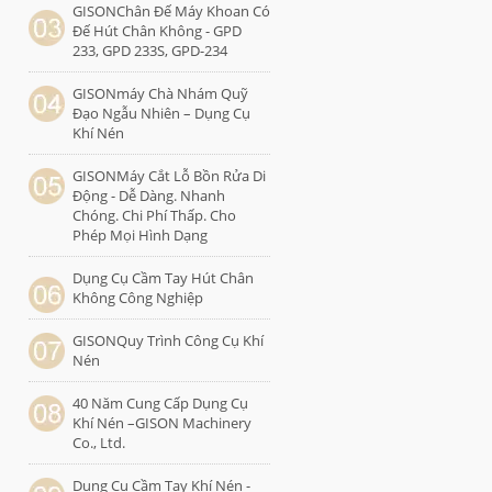
GISONChân Đế Máy Khoan Có
Đế Hút Chân Không - GPD
233, GPD 233S, GPD-234
GISONmáy Chà Nhám Quỹ
Đạo Ngẫu Nhiên – Dụng Cụ
Khí Nén
GISONMáy Cắt Lỗ Bồn Rửa Di
Động - Dễ Dàng. Nhanh
Chóng. Chi Phí Thấp. Cho
Phép Mọi Hình Dạng
Dụng Cụ Cầm Tay Hút Chân
Không Công Nghiệp
GISONQuy Trình Công Cụ Khí
Nén
40 Năm Cung Cấp Dụng Cụ
Khí Nén –GISON Machinery
Co., Ltd.
Dụng Cụ Cầm Tay Khí Nén -