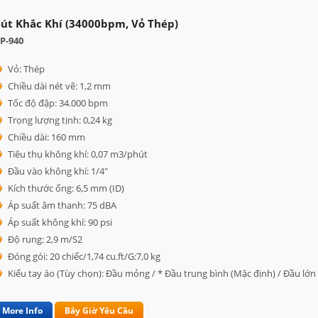
út Khắc Khí (34000bpm, Vỏ Thép)
P-940
Vỏ: Thép
Chiều dài nét vẽ: 1,2 mm
Tốc độ đập: 34.000 bpm
Trọng lượng tịnh: 0,24 kg
Chiều dài: 160 mm
Tiêu thụ không khí: 0,07 m3/phút
Đầu vào không khí: 1/4"
Kích thước ống: 6,5 mm (ID)
Áp suất âm thanh: 75 dBA
Áp suất không khí: 90 psi
Độ rung: 2,9 m/S2
Đóng gói: 20 chiếc/1,74 cu.ft/G:7,0 kg
Kiểu tay áo (Tùy chọn): Đầu mỏng / * Đầu trung bình (Mặc định) / Đầu lớn
More Info
Bây Giờ Yêu Cầu