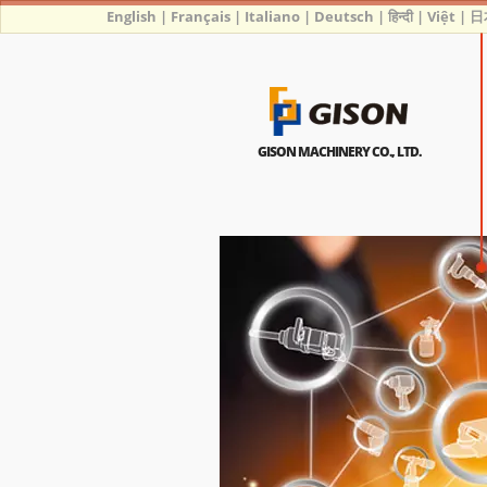
English
|
Français
|
Italiano
|
Deutsch
|
हिन्दी
|
Việt
|
日
GISON MACHINERY CO., LTD.