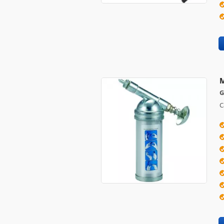
M
G
C