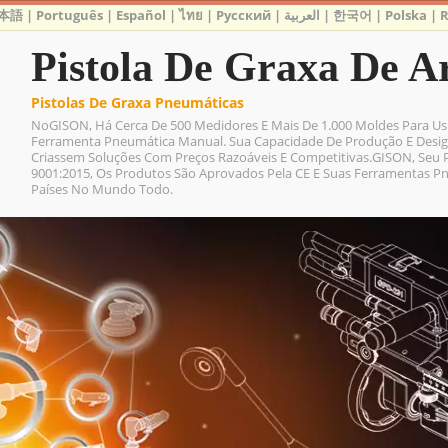
本語
|
Português
|
Español
|
ไทย
|
Русский
|
العربية
|
한국어
|
Polska
|
Pistola De Graxa De A
Pistolas De Graxa Pneumáticas
NoGISON, Há Cerca De 500 Medidores E Mais De 1.000 Moldes Para Us
Ferramenta Pneumática Manual. Sua Capacidade De Produção E Desig
Criassem Soluções Com Preços Razoáveis ​​e Competitivas.GISON, Seu 
9001:2015, Os Produtos São Aprovados Pela CE E Suas Ferramentas 
Países No Mundo Todo.