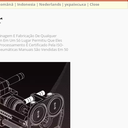
Română
|
Indonesia
|
Nederlands
|
українська
|
Close
r
inagem E Fabricação De Qualquer
n Em Um Só Lugar Permitiu Que Eles
Processamento É Certificado Pela ISO-
Pneumáticas Manuais São Vendidas Em 50