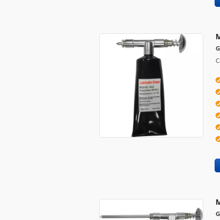
M
G
C
M
G