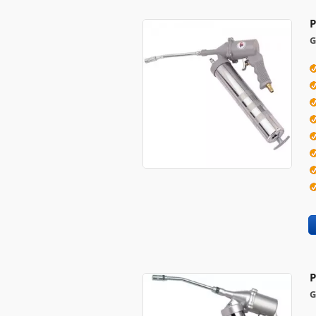
P
G
P
G