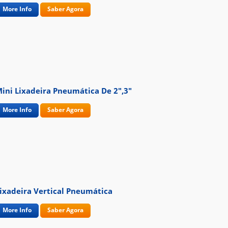
More Info
Saber Agora
ini Lixadeira Pneumática De 2",3"
More Info
Saber Agora
ixadeira Vertical Pneumática
More Info
Saber Agora