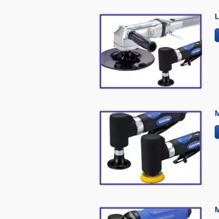
L
M
M