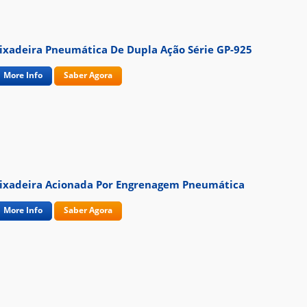
ixadeira Pneumática De Dupla Ação Série GP-925
More Info
Saber Agora
ixadeira Acionada Por Engrenagem Pneumática
More Info
Saber Agora