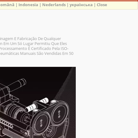
Română
|
Indonesia
|
Nederlands
|
українська
|
Close
inagem E Fabricação De Qualquer
n Em Um Só Lugar Permitiu Que Eles
Processamento É Certificado Pela ISO-
Pneumáticas Manuais São Vendidas Em 50