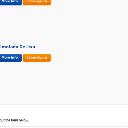
More Info
Saber Agora
lmofada De Lixa
More Info
Saber Agora