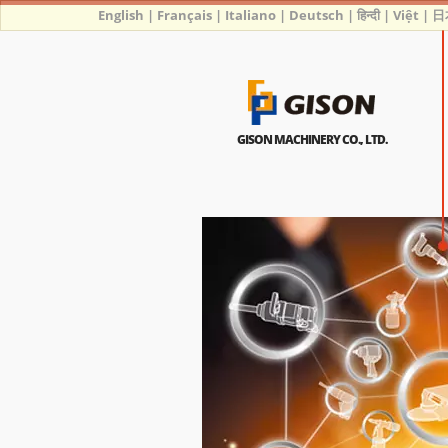
English
|
Français
|
Italiano
|
Deutsch
|
हिन्दी
|
Việt
|
日
GISON MACHINERY CO., LTD.