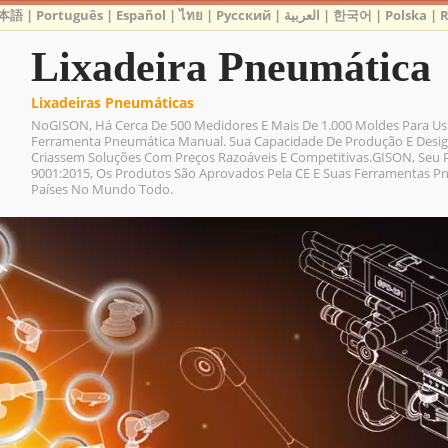
本語
|
Português
|
Español
|
ไทย
|
Русский
|
العربية
|
한국어
|
Polska
|
Lixadeira Pneumática
Lixadeiras Pneumáticas
NoGISON, Há Cerca De 500 Medidores E Mais De 1.000 Moldes Para Us
Ferramenta Pneumática Manual. Sua Capacidade De Produção E Desig
Criassem Soluções Com Preços Razoáveis ​​e Competitivas.GISON, Seu 
9001:2015, Os Produtos São Aprovados Pela CE E Suas Ferramentas 
Países No Mundo Todo.