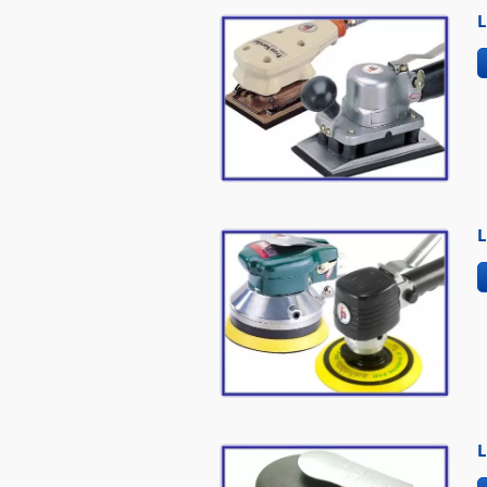
L
L
L