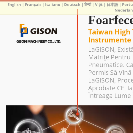
English
|
Français
|
Italiano
|
Deutsch
|
हिन्दी
|
Việt
|
日本語
|
Port
Nederlan
Foarfec
Taiwan High 
Instrumente
GISON MACHINERY CO., LTD.
LaGISON, Există
Matrițe Pentru 
Pneumatice. Cap
Permis Să Vină 
LaGISON, Proce
Aprobate CE, I
Întreaga Lume Î