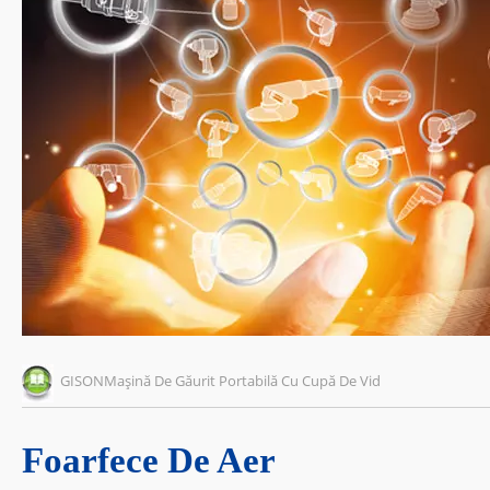
GISONMașină De Găurit Portabilă Cu Cupă De Vid
Foarfece De Aer