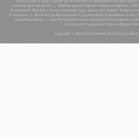
Ghidul Liniar Al Șinei Glisante GP-VR120 Este Un Instrument Auxiliar Pentru A
Portabilă Cu Cupă De Vid
|
GISONSuport De Găurit Cu Bază De Aspirare - GPD
Portabilă De Tăiat Găuri Pentru Chiuvetă - Ușor. Rapid. Cost Scăzut. Toate Form
Pneumatice
|
40 De Ani De Aprovizionare Cu Instrumente Pneumatice Cu Aer –
Scule Pneumatice
|
Lista De Produse Pentru Instrumente Pneumatice Cu Aer 
Instrumente Pneumatice Pentru A Obține Cea 
Copyright © 2026 Ready-Market Online Corporation 