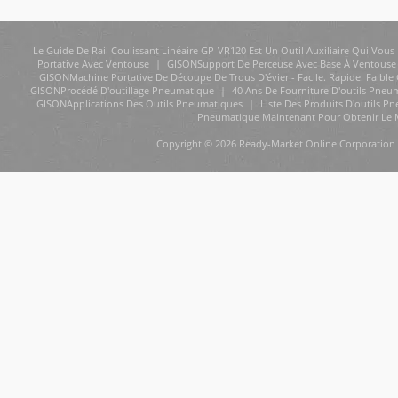
Le Guide De Rail Coulissant Linéaire GP-VR120 Est Un Outil Auxiliaire Qui Vous 
Portative Avec Ventouse
|
GISONSupport De Perceuse Avec Base À Ventouse 
GISONMachine Portative De Découpe De Trous D'évier - Facile. Rapide. Faible
GISONProcédé D'outillage Pneumatique
|
40 Ans De Fourniture D'outils Pneu
GISONApplications Des Outils Pneumatiques
|
Liste Des Produits D'outils P
Pneumatique Maintenant Pour Obtenir Le Me
Copyright © 2026 Ready-Market Online Corporation 