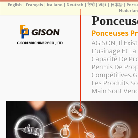
English
|
Français
|
Italiano
|
Deutsch
|
हिन्दी
|
Việt
|
日本語
|
Port
Nederlan
Ponceus
Ponceuses P
ÀGISON, Il Exis
GISON MACHINERY CO., LTD.
L'usinage Et La
Capacité De Pr
Permis De Prop
Compétitives.GI
Les Produits S
Main Sont Vend