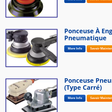
Ponceuse À En
Pneumatique
More Info
Savoir Mainte
Ponceuse Pneu
(type Carré)
More Info
Savoir Mainte