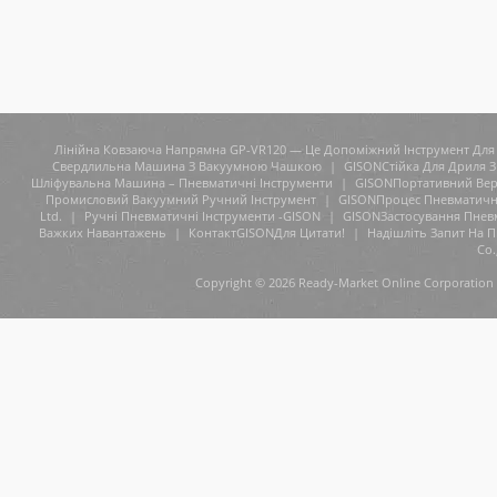
Лінійна Ковзаюча Напрямна GP-VR120 — Це Допоміжний Інструмент Для 
Свердлильна Машина З Вакуумною Чашкою
|
GISONСтійка Для Дриля З
Шліфувальна Машина – Пневматичні Інструменти
|
GISONПортативний Верс
Промисловий Вакуумний Ручний Інструмент
|
GISONПроцес Пневматичн
Ltd.
|
Ручні Пневматичні Інструменти -GISON
|
GISONЗастосування Пнев
Важких Навантажень
|
КонтактGISONДля Цитати!
|
Надішліть Запит На 
Co.
Copyright © 2026 Ready-Market Online Corporation 