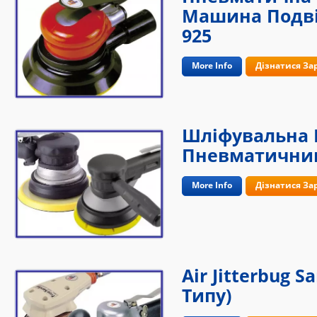
Машина Подвій
925
More Info
Дізнатися За
Шліфувальна
Пневматични
More Info
Дізнатися За
Air Jitterbug 
Типу)