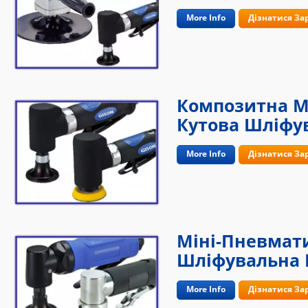
More Info
Дізнатися За
Композитна М
Кутова Шліфу
More Info
Дізнатися За
Міні-Пневмат
Шліфувальна М
More Info
Дізнатися За