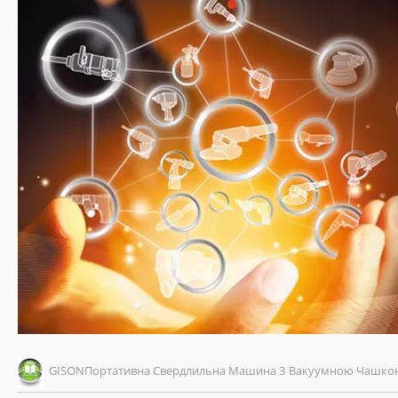
GISONПортативна Свердлильна Машина З Вакуумною Чашко