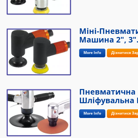
Міні-Пневмат
Машина 2", 3"
More Info
Дізнатися За
Пневматична 
Шліфувальна
More Info
Дізнатися За