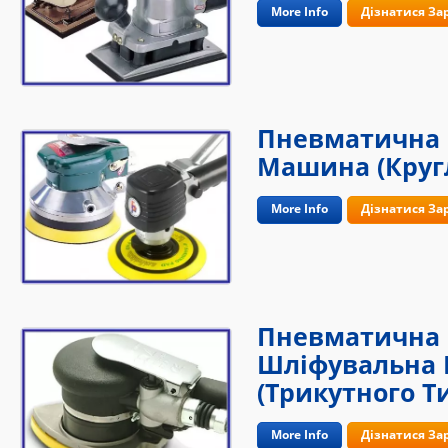
More Info
Дізнатися За
Пневматична
Машина (кругл
More Info
Дізнатися За
Пневматична 
Шліфувальна
(трикутного Т
More Info
Дізнатися За