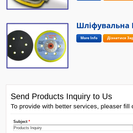
Шліфувальна
More Info
Дізнатися За