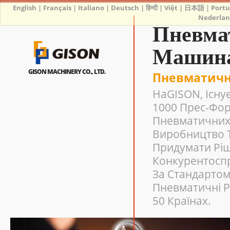
English
|
Français
|
Italiano
|
Deutsch
|
हिन्दी
|
Việt
|
日本語
|
Port
Nederlan
Пневма
Машин
GISON MACHINERY CO., LTD.
Пневматичн
НаGISON, Існу
1000 Прес-Фор
Пневматичних 
Виробництво Т
Придумати Рі
Конкурентосп
За Стандартом 
Пневматичні Р
50 Країнах.