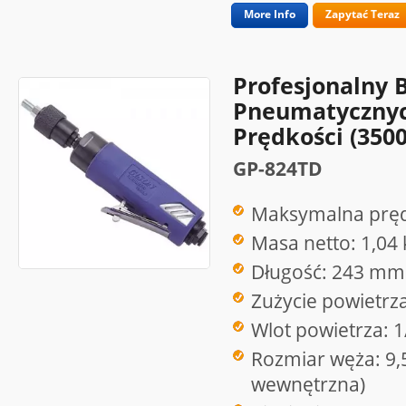
More Info
Zapytać Teraz
Profesjonalny 
Pneumatycznyc
Prędkości (350
GP-824TD
Maksymalna pręd
Masa netto: 1,04 
Długość: 243 mm
Zużycie powietrz
Wlot powietrza: 1
Rozmiar węża: 9,
wewnętrzna)