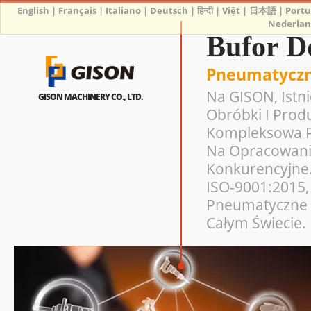
English
|
Français
|
Italiano
|
Deutsch
|
हिन्दी
|
Việt
|
日本語
|
Port
Nederlan
Bufor D
Pneumatyczn
Na GISON, Istn
GISON MACHINERY CO., LTD.
Obróbki I Prod
Kompleksowa Pr
Na Opracowanie
Konkurencyjne.
ISO-9001:2015, 
Pneumatyczne 
Całym Świecie.