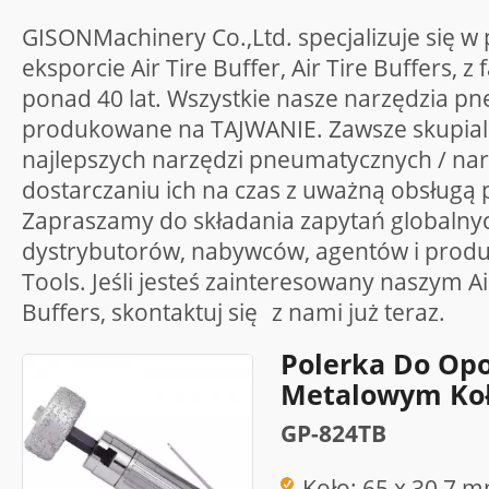
GISONMachinery Co.,Ltd. specjalizuje się w 
eksporcie Air Tire Buffer, Air Tire Buffers, 
ponad 40 lat. Wszystkie nasze narzędzia p
produkowane na TAJWANIE. Zawsze skupiali
najlepszych narzędzi pneumatycznych / na
dostarczaniu ich na czas z uważną obsługą
Zapraszamy do składania zapytań globalny
dystrybutorów, nabywców, agentów i pro
Tools. Jeśli jesteś zainteresowany naszym Air
Buffers, skontaktuj się
z nami
już teraz.
Polerka Do Op
Metalowym Koł
GP-824TB
Koło: 65 x 30,7 