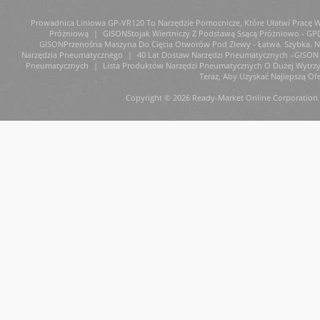
Prowadnica Liniowa GP-VR120 To Narzędzie Pomocnicze, Które Ułatwi Pracę W 
Próżniową
|
GISONStojak Wiertniczy Z Podstawą Ssącą Próżniowo - GP
GISONPrzenośna Maszyna Do Cięcia Otworów Pod Zlewy - Łatwa. Szybka. Ni
Narzędzia Pneumatycznego
|
40 Lat Dostaw Narzędzi Pneumatycznych –GISON 
Pneumatycznych
|
Lista Produktów Narzędzi Pneumatycznych O Dużej Wytrz
Teraz, Aby Uzyskać Najlepszą Ofe
Copyright © 2026 Ready-Market Online Corporation 