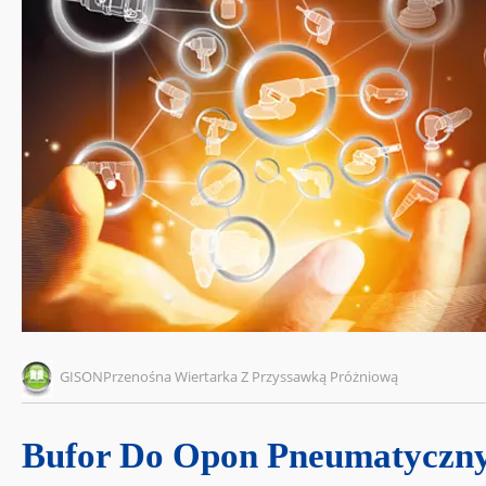
GISONPrzenośna Wiertarka Z Przyssawką Próżniową
Bufor Do Opon Pneumatyczn