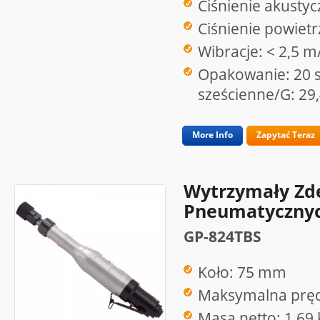
Ciśnienie akusty
Ciśnienie powietr
Wibracje: < 2,5 m
Opakowanie: 20 s
sześcienne/G: 29,
More Info
Zapytać Teraz
Wytrzymały Zd
Pneumatycznyc
GP-824TBS
Koło: 75 mm
Maksymalna pręd
Masa netto: 1,69 