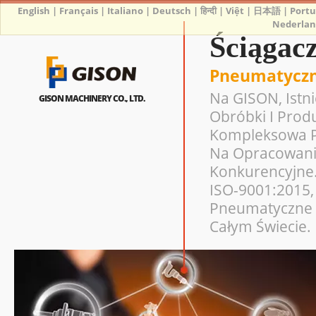
English
|
Français
|
Italiano
|
Deutsch
|
हिन्दी
|
Việt
|
日本語
|
Port
Nederlan
Ściągac
Pneumatyczn
Na GISON, Istn
GISON MACHINERY CO., LTD.
Obróbki I Prod
Kompleksowa Pr
Na Opracowanie
Konkurencyjne.
ISO-9001:2015, 
Pneumatyczne 
Całym Świecie.