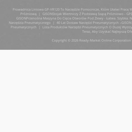
Prowadnica Liniowa GP-VR120 To Narzędzie Pomocnicze, Które Ułatwi Pracę W 
Próżniową
|
GISONStojak Wiertniczy Z Podstawą Ssącą Próżniowo - GP
GISONPrzenośna Maszyna Do Cięcia Otworów Pod Zlewy - Łatwa. Szybka. Ni
Narzędzia Pneumatycznego
|
40 Lat Dostaw Narzędzi Pneumatycznych –GISON 
Pneumatycznych
|
Lista Produktów Narzędzi Pneumatycznych O Dużej Wytrz
Teraz, Aby Uzyskać Najlepszą Ofe
Copyright © 2026 Ready-Market Online Corporation 