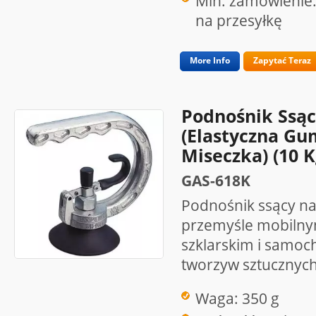
Min. zamówienie:
na przesyłkę
More Info
Zapytać Teraz
Podnośnik Ssąc
(elastyczna Gu
Miseczka) (10 K
GAS-618K
Podnośnik ssący na
przemyśle mobilny
szklarskim i samo
tworzyw sztucznych,
Waga: 350 g