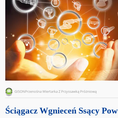
GISONPrzenośna Wiertarka Z Przyssawką Próżniową
Ściągacz Wgnieceń Ssący Pow