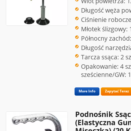
Wlot powietrza: 1
Długość węża pow
Ciśnienie robocz
Młotek ślizgowy: 
Północny zachód:
Długość narzędz
Tarcza ssąca: 2 szt
Opakowanie: 4 sz
sześcienne/GW: 1
More Info
Zapytać Teraz
Podnośnik Ssąc
(elastyczna Gu
Miseczka) (20 K