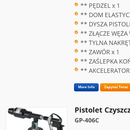
** PĘDZEL x 1
** DOM ELASTYC
** DYSZA PISTO
** ZŁĄCZE WĘŻA
** TYLNA NAKRĘT
** ZAWÓR x 1
** ZAŚLEPKA KO
** AKCELERATOR 
More Info
Zapytać Teraz
Pistolet Czyszc
GP-406C