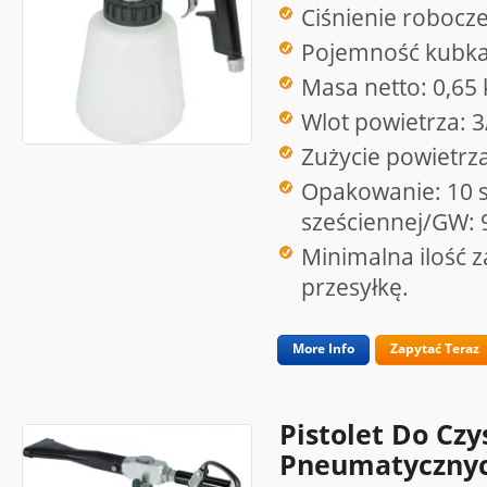
Ciśnienie robocze
Pojemność kubka
Masa netto: 0,65 
Wlot powietrza: 3
Zużycie powietrza
Opakowanie: 10 s
sześciennej/GW: 
Minimalna ilość 
przesyłkę.
More Info
Zapytać Teraz
Pistolet Do Cz
Pneumatycznyc