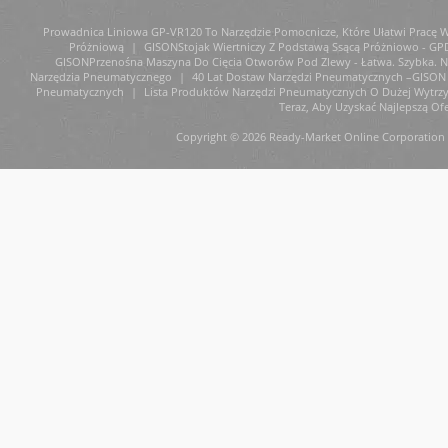
Prowadnica Liniowa GP-VR120 To Narzędzie Pomocnicze, Które Ułatwi Pracę W 
Próżniową
|
GISONStojak Wiertniczy Z Podstawą Ssącą Próżniowo - GP
GISONPrzenośna Maszyna Do Cięcia Otworów Pod Zlewy - Łatwa. Szybka. Ni
Narzędzia Pneumatycznego
|
40 Lat Dostaw Narzędzi Pneumatycznych –GISON 
Pneumatycznych
|
Lista Produktów Narzędzi Pneumatycznych O Dużej Wytrz
Teraz, Aby Uzyskać Najlepszą Ofe
Copyright © 2026 Ready-Market Online Corporation 