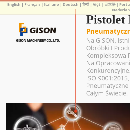
English
|
Français
|
Italiano
|
Deutsch
|
हिन्दी
|
Việt
|
日本語
|
Port
Nederlan
Pistolet
Pneumatyczne
Na GISON, Istn
GISON MACHINERY CO., LTD.
Obróbki I Prod
Kompleksowa Pr
Na Opracowanie
Konkurencyjne.
ISO-9001:2015, 
Pneumatyczne 
Całym Świecie.