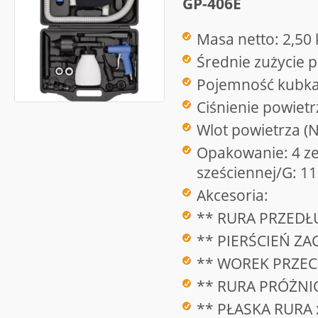
GP-406E
Masa netto: 2,50 
Średnie zużycie 
Pojemność kubka
Ciśnienie powietr
Wlot powietrza (N
Opakowanie: 4 ze
sześciennej/G: 11
Akcesoria:
** RURA PRZEDŁU
** PIERŚCIEŃ ZA
** WOREK PRZEC
** RURA PRÓŻNI
** PŁASKA RURA 