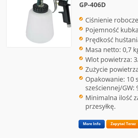
GP-406D
Ciśnienie robocze
Pojemność kubka
Prędkość huśtani
Masa netto: 0,7 k
Wlot powietrza: 3
Zużycie powietrza
Opakowanie: 10 s
sześciennej/GW: 
Minimalna ilość 
przesyłkę.
More Info
Zapytać Teraz