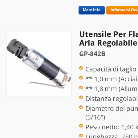
More Info
Informarsi Ora
Utensile Per F
Aria Regolabile
GP-842B
Capacità di taglio
** 1,0 mm (Acciai
** 1,8 mm (Allum
Distanza regolab
Diametro del pun
(5/16")
Peso netto: 1,40 
Lunghezza: 250