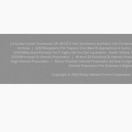
La Guida Lineare Scorrevole GP-VR120 È Uno Strumento Ausiliario Che Consente Di
Ventosa
|
GISONSupporto Per Trapano Con Base Di Aspirazione A Vuoto 
GISONMacchina Portatile Per Il Taglio Dei Fori Del Lavandino - Facile. Veloc
GISONProcesso Di Utensili Pneumatici
|
40 Anni Di Fornitura Di Utensili Pne
Degli Utensili Pneumatici
|
Elenco Prodotti Utensili Pneumatici Ad Aria Compr
Utensili Pneumatici Per Ottenere Il Miglio
Copyright © 2026 Ready-Market Online Corporation 