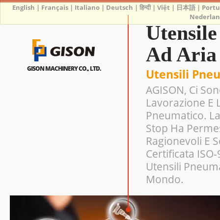
English
|
Français
|
Italiano
|
Deutsch
|
हिन्दी
|
Việt
|
日本語
|
Port
Nederlan
Utensil
Ad Aria
GISON MACHINERY CO., LTD.
Utensili Pne
AGISON, Ci Sono
Lavorazione E 
Pneumatico. La
Stop Ha Permes
Ragionevoli E 
Certificata ISO
Utensili Pneuma
Mondo.