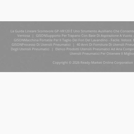
La Guida Lineare Scorrevole GP-VR120 È Uno Strumento Ausiliario Che Consente Di
Ventosa
|
GISONSupporto Per Trapano Con Base Di Aspirazione A Vuoto 
GISONMacchina Portatile Per Il Taglio Dei Fori Del Lavandino - Facile. Veloc
GISONProcesso Di Utensili Pneumatici
|
40 Anni Di Fornitura Di Utensili Pne
Degli Utensili Pneumatici
|
Elenco Prodotti Utensili Pneumatici Ad Aria Compr
Utensili Pneumatici Per Ottenere Il Miglio
Copyright © 2026 Ready-Market Online Corporation 