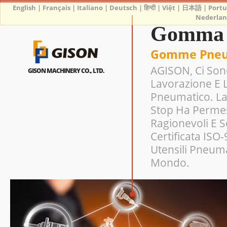
English
|
Français
|
Italiano
|
Deutsch
|
हिन्दी
|
Việt
|
日本語
|
Port
Nederlan
Gomma I
Gomme Pneum
AGISON, Ci Sono
GISON MACHINERY CO., LTD.
Lavorazione E 
Pneumatico. La
Stop Ha Permes
Ragionevoli E 
Certificata ISO
Utensili Pneuma
Mondo.