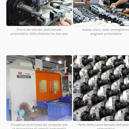
Prova del cilindro dell'utensile
esame visivo della smerigliatric
pneumatico della distanza tra due assi
angolare pneumatica
Fresatrice controllata da computer per
Parte della ruota dentata dell'uten
la lavorazione di utensili pneumatici
pneumatico