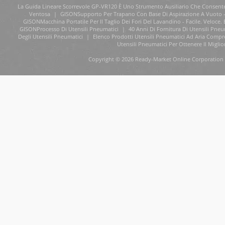
La Guida Lineare Scorrevole GP-VR120 È Uno Strumento Ausiliario Che Consente Di
Ventosa
|
GISONSupporto Per Trapano Con Base Di Aspirazione A Vuoto 
GISONMacchina Portatile Per Il Taglio Dei Fori Del Lavandino - Facile. Veloc
GISONProcesso Di Utensili Pneumatici
|
40 Anni Di Fornitura Di Utensili Pne
Degli Utensili Pneumatici
|
Elenco Prodotti Utensili Pneumatici Ad Aria Compr
Utensili Pneumatici Per Ottenere Il Miglio
Copyright © 2026 Ready-Market Online Corporation 