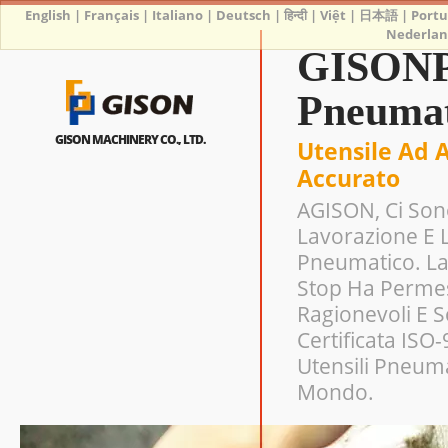
English
|
Français
|
Italiano
|
Deutsch
|
हिन्दी
|
Việt
|
日本語
|
Port
Nederlan
GISONPr
Pneumat
GISON MACHINERY CO., LTD.
Utensile Ad 
Accurato
AGISON, Ci Sono
Lavorazione E 
Pneumatico. La
Stop Ha Permes
Ragionevoli E 
Certificata ISO
Utensili Pneuma
Mondo.