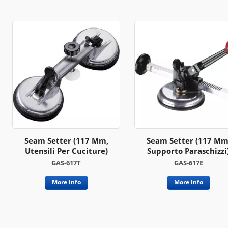
Seam Setter (117 Mm,
Seam Setter (117 Mm
Utensili Per Cuciture)
Supporto Paraschizzi
GAS-617T
GAS-617E
More Info
More Info