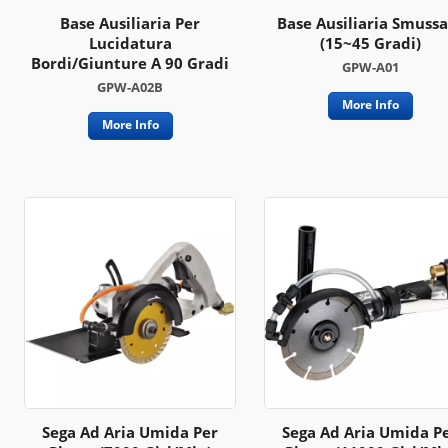
Base Ausiliaria Per
Base Ausiliaria Smussa
Lucidatura
(15~45 Gradi)
Bordi/giunture A 90 Gradi
GPW-A01
GPW-A02B
More Info
More Info
Sega Ad Aria Umida Per
Sega Ad Aria Umida P