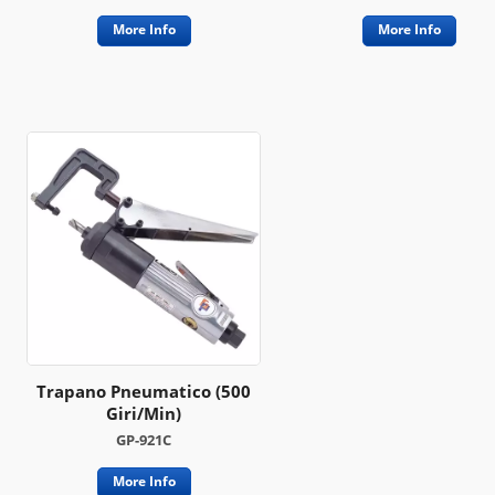
More Info
More Info
Trapano Pneumatico (500
Giri/min)
GP-921C
More Info