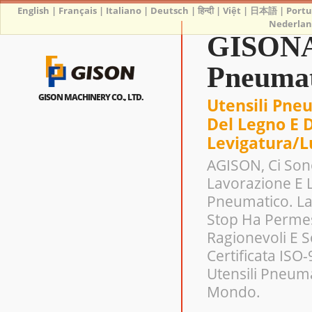
English
|
Français
|
Italiano
|
Deutsch
|
हिन्दी
|
Việt
|
日本語
|
Port
Nederlan
GISONAp
Pneumat
GISON MACHINERY CO., LTD.
Utensili Pneu
Del Legno E D
Levigatura/lu
AGISON, Ci Sono
Lavorazione E 
Pneumatico. La
Stop Ha Permes
Ragionevoli E 
Certificata ISO
Utensili Pneuma
Mondo.