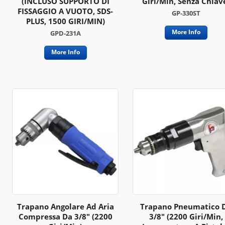
(INCLUSO SUPPORTO DI
Giri/min, Senza Chiav
FISSAGGIO A VUOTO, SDS-
GP-330ST
PLUS, 1500 GIRI/MIN)
More Info
GPD-231A
More Info
Trapano Angolare Ad Aria
Trapano Pneumatico 
Compressa Da 3/8" (2200
3/8" (2200 Giri/min,