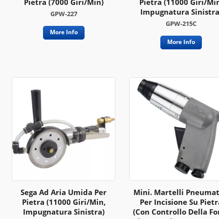
Pietra (7000 Giri/min)
Pietra (11000 Giri/mi
Impugnatura Sinistra
GPW-227
GPW-215C
More Info
More Info
Sega Ad Aria Umida Per
Mini. Martelli Pneumat
Pietra (11000 Giri/min,
Per Incisione Su Pietr
Impugnatura Sinistra)
(con Controllo Della Fo