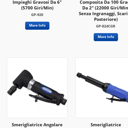
Impieghi Gravosi Da 6"
Composita Da 100 Gra
(5700 Giri/min)
Da 2" (22000 Giri/min
Senza Ingranaggi, Scar
GP-920
Posteriore)
More Info
GP-824CGR
More Info
Smerigliatrice Angolare
Smerigliatrice