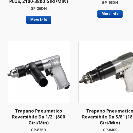
PLUS, 2100-3800 GIRI/MIN)
GP-19DH
GP-26DH
More Info
More Info
Trapano Pneumatico
Trapano Pneumatic
Reversibile Da 1/2" (800
Reversibile Da 3/8" (1
Giri/min)
Giri/min)
GP-836D
GP-840S