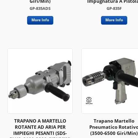
Giri/min)
Impugnatura A Pistol
GP-835ADS
GP-835F
More Info
More Info
TRAPANO A MARTELLO
Trapano Martello
ROTANTE AD ARIA PER
Pneumatico Rotativ
IMPIEGHI PESANTI (SDS-
(3500-6500 Giri/min)