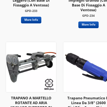
Leggero (con Base Di
Impieghi Gravosi (co
Fissaggio A Ventosa)
Base Di Fissaggio A
Ventosa)
GPD-233
GPD-234
More Info
More Info
TRAPANO A MARTELLO
Trapano Pneumatico 
ROTANTE AD ARIA
Linea Da 3/8" (2600