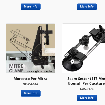
More Info
More Info
Morsetto Per Mitra
Seam Setter (117 Mm
Utensili Per Cuciture
GPW-A04A
GAS-617C
More Info
More Info