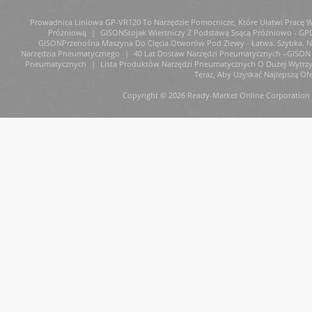
Prowadnica Liniowa GP-VR120 To Narzędzie Pomocnicze, Które Ułatwi Pracę W 
Próżniową
|
GISONStojak Wiertniczy Z Podstawą Ssącą Próżniowo - GP
GISONPrzenośna Maszyna Do Cięcia Otworów Pod Zlewy - Łatwa. Szybka. Ni
Narzędzia Pneumatycznego
|
40 Lat Dostaw Narzędzi Pneumatycznych –GISON 
Pneumatycznych
|
Lista Produktów Narzędzi Pneumatycznych O Dużej Wytrz
Teraz, Aby Uzyskać Najlepszą Ofe
Copyright © 2026 Ready-Market Online Corporation 