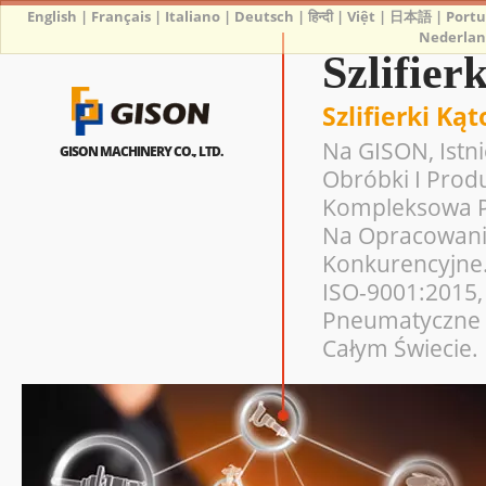
English
|
Français
|
Italiano
|
Deutsch
|
हिन्दी
|
Việt
|
日本語
|
Port
Nederlan
Szlifie
Szlifierki K
Na GISON, Istn
GISON MACHINERY CO., LTD.
Obróbki I Prod
Kompleksowa Pr
Na Opracowanie
Konkurencyjne.
ISO-9001:2015, 
Pneumatyczne 
Całym Świecie.