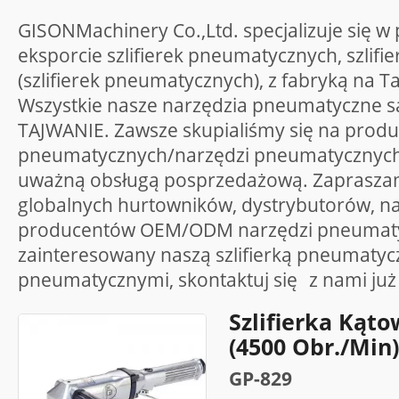
GISONMachinery Co.,Ltd. specjalizuje się w 
eksporcie szlifierek pneumatycznych, szlif
(szlifierek pneumatycznych), z fabryką na T
Wszystkie nasze narzędzia pneumatyczne 
TAJWANIE. Zawsze skupialiśmy się na produk
pneumatycznych/narzędzi pneumatycznych i
uważną obsługą posprzedażową. Zapraszam
globalnych hurtowników, dystrybutorów, n
producentów OEM/ODM narzędzi pneumatycz
zainteresowany naszą szlifierką pneumatycz
pneumatycznymi, skontaktuj się
z nami
już
Szlifierka Kąt
(4500 Obr./min)
GP-829