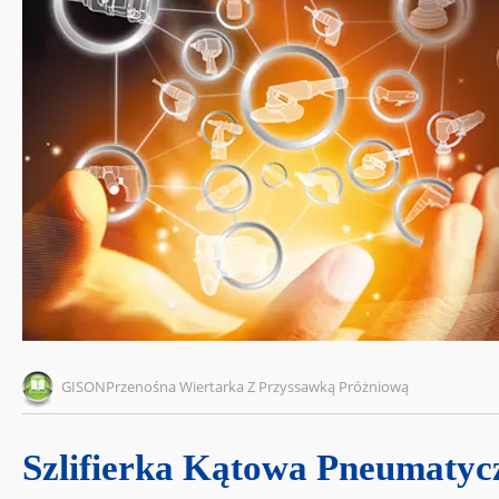
GISONPrzenośna Wiertarka Z Przyssawką Próżniową
Szlifierka Kątowa Pneumatyc