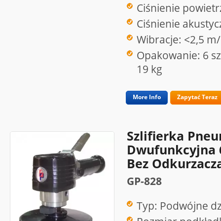
Ciśnienie powietr
Ciśnienie akusty
Wibracje: <2,5 m
Opakowanie: 6 szt
19 kg
More Info
Zapytać Teraz
Szlifierka Pne
Dwufunkcyjna 6
Bez Odkurzacz
GP-828
Typ: Podwójne dz