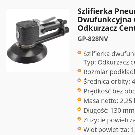
Szlifierka Pne
Dwufunkcyjna 6
Odkurzacz Cent
GP-828NV
Szlifierka dwufu
Typ: Odkurzacz c
Rozmiar podkładk
Średnica orbity:
Prędkość bez obc
Masa netto: 2,25 
Długość: 130 mm
Zużycie powietrz
Wlot powietrza: 1