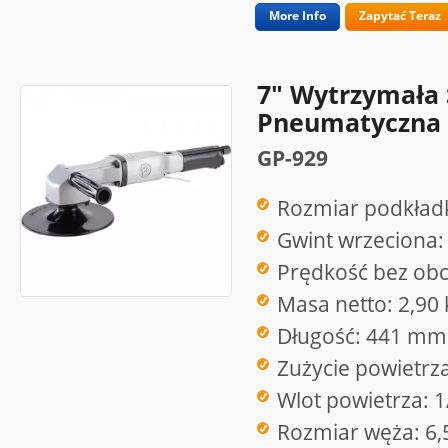
More Info
Zapytać Teraz
7" Wytrzymała 
Pneumatyczna (
GP-929
Rozmiar podkładk
Gwint wrzeciona:
Prędkość bez obc
Masa netto: 2,90 
Długość: 441 mm
Zużycie powietrz
Wlot powietrza: 1
Rozmiar węża: 6