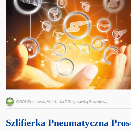
GISONPrzenośna Wiertarka Z Przyssawką Próżniową
Szlifierka Pneumatyczna Pros