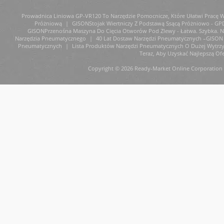
Prowadnica Liniowa GP-VR120 To Narzędzie Pomocnicze, Które Ułatwi Pracę W 
Próżniową
|
GISONStojak Wiertniczy Z Podstawą Ssącą Próżniowo - GP
GISONPrzenośna Maszyna Do Cięcia Otworów Pod Zlewy - Łatwa. Szybka. Ni
Narzędzia Pneumatycznego
|
40 Lat Dostaw Narzędzi Pneumatycznych –GISON 
Pneumatycznych
|
Lista Produktów Narzędzi Pneumatycznych O Dużej Wytrz
Teraz, Aby Uzyskać Najlepszą Ofe
Copyright © 2026 Ready-Market Online Corporation 