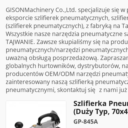
GISONMachinery Co.,Ltd. specjalizuje się w 
eksporcie szlifierek pneumatycznych, szlif
(szlifierek pneumatycznych), z fabryką na T
Wszystkie nasze narzędzia pneumatyczne 
TAJWANIE. Zawsze skupialiśmy się na produk
pneumatycznych/narzędzi pneumatycznych i
uważną obsługą posprzedażową. Zapraszam
globalnych hurtowników, dystrybutorów, n
producentów OEM/ODM narzędzi pneumatycz
zainteresowany naszą szlifierką pneumatycz
pneumatycznymi, skontaktuj się
z nami
już
Szlifierka Pne
(duży Typ, 70
GP-845A