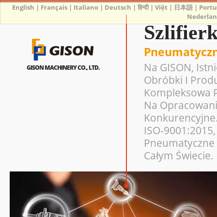
English
|
Français
|
Italiano
|
Deutsch
|
हिन्दी
|
Việt
|
日本語
|
Port
Nederlan
Szlifie
Pneumatyczne
Na GISON, Istn
GISON MACHINERY CO., LTD.
Obróbki I Prod
Kompleksowa Pr
Na Opracowanie
Konkurencyjne.
ISO-9001:2015, 
Pneumatyczne 
Całym Świecie.