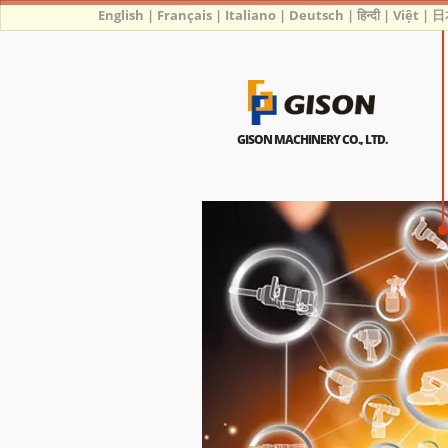
English
|
Français
|
Italiano
|
Deutsch
|
हिन्दी
|
Việt
|
日
GISON MACHINERY CO., LTD.