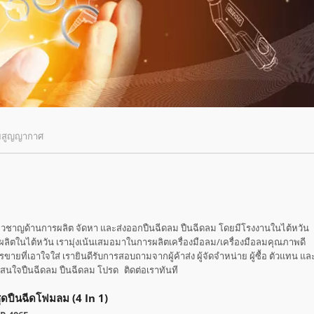
วยสูญญากาศ
ี่ยวชาญด้านการผลิต จัดหา และส่งออกปืนฉีดลม ปืนฉีดลม โดยมีโรงงานในไต้หวัน
ผลิตในไต้หวัน เรามุ่งเน้นเสมอมาในการผลิตเครื่องมือลม/เครื่องมือลมคุณภาพดี
ายที่เอาใจใส่ เรายินดีรับการสอบถามจากผู้ค้าส่ง ผู้จัดจำหน่าย ผู้ซื้อ ตัวแทน แล
สนใจปืนฉีดลม ปืนฉีดลม โปรด
ติดต่อเรา
ทันที
ุดปืนฉีดโฟมลม (4 In 1)