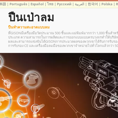
本語
|
Português
|
Español
|
ไทย
|
Русский
|
العربية
|
한국어
|
Polska
|
ปืนเป่าลม
ปืนทำความสะอาดแบบลม
ที่GISONมีเครื่องมือวัดประมาณ 500 ชิ้นและแม่พิมพ์มากกว่า 1,000 ชิ้นสำห
ประเภท ความสามารถในการผลิตและการออกแบบแบบครบวงจรทำให้บริษัทส
ผลและสามารถแข่งขันได้GISONการประมวลผลของพวกเขาได้รับการรับรองมา
การรับรอง CE และเครื่องมือลมมือของพวกเขาจำหน่ายไปทั่วโลกแล้วกว่า 5