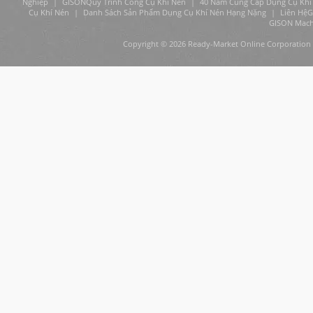
Nghiệp
|
GISONQuy Trình Công Cụ Khí Nén
|
40 Năm Cung Cấp Dụng Cụ Khí 
Cụ Khí Nén
|
Danh Sách Sản Phẩm Dụng Cụ Khí Nén Hạng Nặng
|
Liên HệG
GISON Machin
Copyright © 2026 Ready-Market Online Corporation 