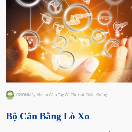
GISONMáy Khoan Cầm Tay Có Cốc Hút Chân Không
Bộ Cân Bằng Lò Xo