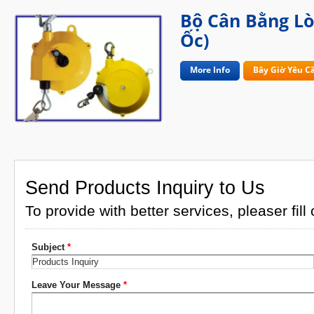
Bộ Cân Bằng Lò
Ốc)
More Info
Bây Giờ Yêu C