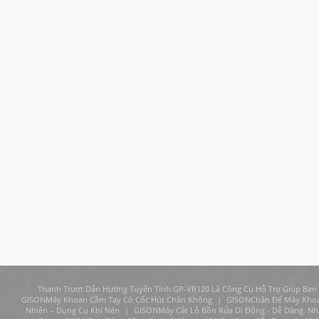
Thanh Trượt Dẫn Hướng Tuyến Tính GP-VR120 Là Công Cụ Hỗ Trợ Giúp Bạn
GISONMáy Khoan Cầm Tay Có Cốc Hút Chân Không
|
GISONChân Đế Máy Khoan
Nhiên – Dụng Cụ Khí Nén
|
GISONMáy Cắt Lỗ Bồn Rửa Di Động - Dễ Dàng. Nh