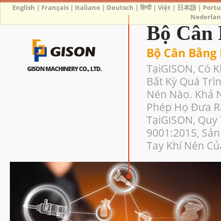
English
|
Français
|
Italiano
|
Deutsch
|
हिन्दी
|
Việt
|
日本語
|
Port
Nederlan
Bộ Cân 
Bộ Cân Bằng 
TạiGISON, Có 
GISON MACHINERY CO., LTD.
Bất Kỳ Quá Trì
Nén Nào. Khả N
Phép Họ Đưa Ra
TạiGISON, Quy 
9001:2015, Sả
Tay Khí Nén Củ