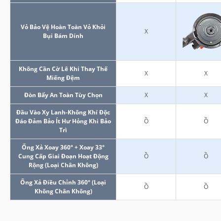
Vỏ Bảo Vệ Hoàn Toàn Vỏ Khỏi
X
Bụi Bám Dính
Không Cần Cờ Lê Khi Thay Thế
X
X
Miếng Đệm
Đòn Bẩy An Toàn Tùy Chọn
X
X
Đầu Vào Xy Lanh-Không Khí Độc
Đáo Đảm Bảo Ít Hư Hỏng Khi Bảo
Ồ
Ồ
Trì
Ống Xả Xoay 360° + Xoay 33°
Cung Cấp Giai Đoạn Hoạt Động
Ồ
Ồ
Rộng (Loại Chân Không)
Ống Xả Điều Chỉnh 360° (Loại
Ồ
Ồ
Không Chân Không)