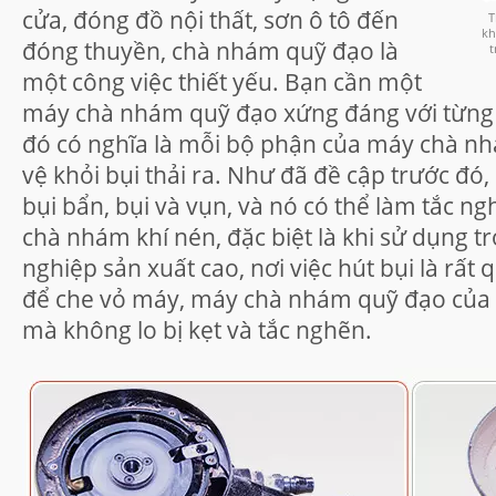
cửa, đóng đồ nội thất, sơn ô tô đến
T
kh
đóng thuyền, chà nhám quỹ đạo là
t
một công việc thiết yếu. Bạn cần một
máy chà nhám quỹ đạo xứng đáng với từng x
đó có nghĩa là mỗi bộ phận của máy chà n
vệ khỏi bụi thải ra. Như đã đề cập trước đó
bụi bẩn, bụi và vụn, và nó có thể làm tắc 
chà nhám khí nén, đặc biệt là khi sử dụng 
nghiệp sản xuất cao, nơi việc hút bụi là rất 
để che vỏ máy, máy chà nhám quỹ đạo của 
mà không lo bị kẹt và tắc nghẽn.