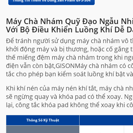
Thông Tin Thêm Về Dòng Sản Phẩm GPS-304
Máy Chà Nhám Quỹ Đạo Ngẫu Nh
Với Bộ Điều Khiển Luồng Khí Dễ 
Để tránh người sử dụng máy chà nhám vô t
khởi động máy và bị thương, hoặc cố gắng 
thế miếng đệm máy chà nhám trong khi n
điện vẫn còn bật,GISONMáy chà nhám có c
tắc cho phép bạn kiểm soát luồng khí bật và 
Khi khí nén của máy nén khí tắt, máy chà 
sẽ ngừng quay và khóa pad có thể xoay. N
lại, công tắc khóa pad không thể xoay khi cô
Thông Số Kỹ Thuật