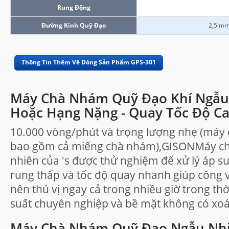
Rung Động
Đường Kính Quỹ Đạo
2,5 mm 
Thông Tin Thêm Về Dòng Sản Phẩm GPS-301
Máy Chà Nhám Quỹ Đạo Khí Ngẫu
Hoặc Hạng Nặng - Quay Tốc Độ Ca
10.000 vòng/phút và trọng lượng nhẹ (máy
bao gồm cả miếng chà nhám),GISONMáy c
nhiên của 's được thử nghiệm để xử lý áp su
rung thấp và tốc độ quay nhanh giúp công 
nên thú vị ngay cả trong nhiều giờ trong thờ
suất chuyên nghiệp và bề mặt không có xoá
Máy Chà Nhám Quỹ Đạo Ngẫu Nhi