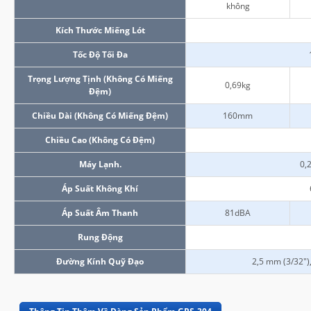
không
Kích Thước Miếng Lót
Tốc Độ Tối Đa
Trọng Lượng Tịnh (không Có Miếng
0,69kg
Đệm)
Chiều Dài (không Có Miếng Đệm)
160mm
Chiều Cao (không Có Đệm)
Máy Lạnh.
0,
Áp Suất Không Khí
Áp Suất Âm Thanh
81dBA
Rung Động
Đường Kính Quỹ Đạo
2,5 mm (3/32")