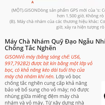
(MỘT).GISONDòng sản phẩm GPS mới của 's: C
hơn 1.500 giờ, Không rò 
(B). Máy chà nhám của các thương hiệu khác: C
giờ, xảy ra hiện tượng rò
Máy Chà Nhám Quỹ Đạo Ngẫu Nhiê
Chống Tắc Nghẽn
GISONVỏ máy (bằng sáng chế: US6,
997,792B2) được bịt kín bằng một lớp vỏ
bọc, có khả năng kéo dài tuổi thọ của
máy chà nhám khí nén.
Lớp vỏ bọc
chống tắc nghẽn cung cấp khả năng
bảo vệ bổ sung cho vỏ máy; nó được
nhúng giữa miếng đệm máy chà
nhám và vỏ máy. Từ xây dựng nhà