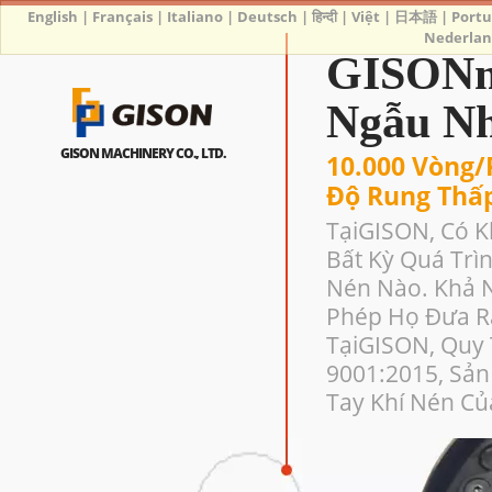
English
|
Français
|
Italiano
|
Deutsch
|
हिन्दी
|
Việt
|
日本語
|
Port
Nederlan
GISONm
Ngẫu Nh
GISON MACHINERY CO., LTD.
10.000 Vòng/
Độ Rung Thấp,
TạiGISON, Có 
Bất Kỳ Quá Trì
Nén Nào. Khả N
Phép Họ Đưa Ra
TạiGISON, Quy 
9001:2015, Sả
Tay Khí Nén Củ