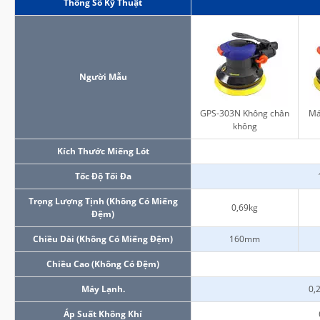
Thông Số Kỹ Thuật
Người Mẫu
GPS-303N Không chân
Má
không
Kích Thước Miếng Lót
Tốc Độ Tối Đa
Trọng Lượng Tịnh (không Có Miếng
0,69kg
Đệm)
Chiều Dài (không Có Miếng Đệm)
160mm
Chiều Cao (không Có Đệm)
Máy Lạnh.
0,
Áp Suất Không Khí