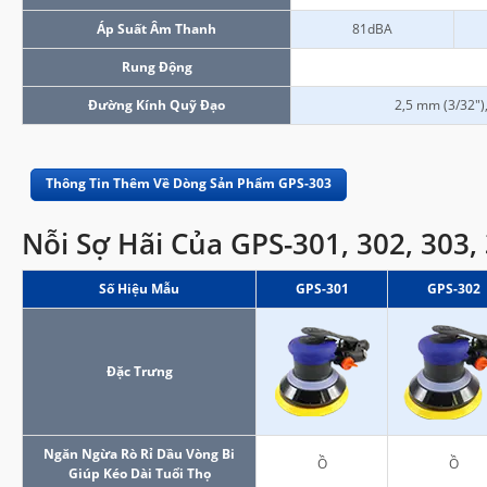
Áp Suất Âm Thanh
81dBA
Rung Động
Đường Kính Quỹ Đạo
2,5 mm (3/32")
Thông Tin Thêm Về Dòng Sản Phẩm GPS-303
Nỗi Sợ Hãi Của GPS-301, 302, 303,
Số Hiệu Mẫu
GPS-301
GPS-302
Đặc Trưng
Ngăn Ngừa Rò Rỉ Dầu Vòng Bi
Ồ
Ồ
Giúp Kéo Dài Tuổi Thọ