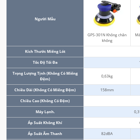
Người Mẫu
GPS-301N Không chân
Má
không
Kích Thước Miếng Lót
Tốc Độ Tối Đa
Trọng Lượng Tịnh (không Có Miếng
0,63kg
Đệm)
Chiều Dài (không Có Miếng Đệm)
158mm
Chiều Cao (không Có Đệm)
Máy Lạnh.
0,3
Áp Suất Không Khí
Áp Suất Âm Thanh
82dBA