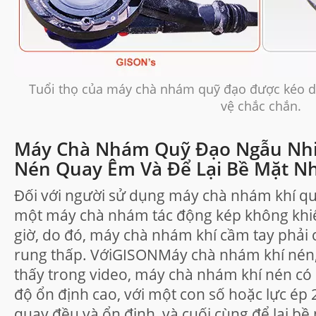
Tuổi thọ của máy chà nhám quỹ đạo được kéo d
vệ chắc chắn.
Máy Chà Nhám Quỹ Đạo Ngẫu Nhi
Nén Quay Êm Và Để Lại Bề Mặt N
Đối với người sử dụng máy chà nhám khí q
một máy chà nhám tác động kép không khiến
giờ, do đó, máy chà nhám khí cầm tay phải 
rung thấp. VớiGISONMáy chà nhám khí nén,
thấy trong video, máy chà nhám khí nén có 
độ ổn định cao, với một con số hoặc lực ép
quay đều và ổn định, và cuối cùng để lại bề