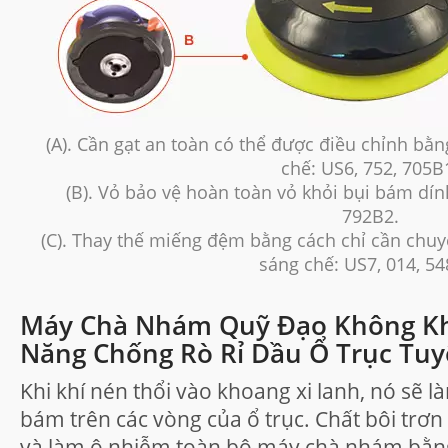
(A). Cần gạt an toàn có thể được điều chỉnh bằn
chế: US6, 752, 705B
(B). Vỏ bảo vệ hoàn toàn vỏ khỏi bụi bám dín
792B2.
(C). Thay thế miếng đệm bằng cách chỉ cần chu
sáng chế: US7, 014, 54
Máy Chà Nhám Quỹ Đạo Không Kh
Năng Chống Rò Rỉ Dầu Ổ Trục Tuy
Khi khí nén thổi vào khoang xi lanh, nó sẽ l
bám trên các vòng của ổ trục. Chất bôi trơn 
và làm ô nhiễm toàn bộ máy chà nhám bằng