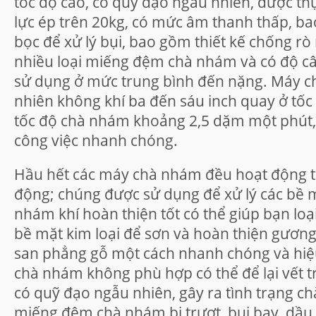
tốc độ cao, có quỹ đạo ngẫu nhiên, được thực
lực ép trên 20kg, có mức âm thanh thấp, b
bọc để xử lý bụi, bao gồm thiết kế chống rò r
nhiều loại miếng đệm chà nhám và có độ câ
sử dụng ở mức trung bình đến nặng. Máy 
nhiên không khí ba đến sáu inch quay ở tốc
tốc độ chà nhám khoảng 2,5 dặm một phút
công việc nhanh chóng.
Hầu hết các máy chà nhám đều hoạt động 
động; chúng được sử dụng để xử lý các bề
nhám khí hoàn thiện tốt có thể giúp bạn loại
bề mặt kim loại để sơn và hoàn thiện gương,
san phẳng gỗ một cách nhanh chóng và hiệ
chà nhám không phù hợp có thể để lại vết 
có quỹ đạo ngẫu nhiên, gây ra tình trạng c
miếng đệm chà nhám bị trượt, bụi bay, dầu r