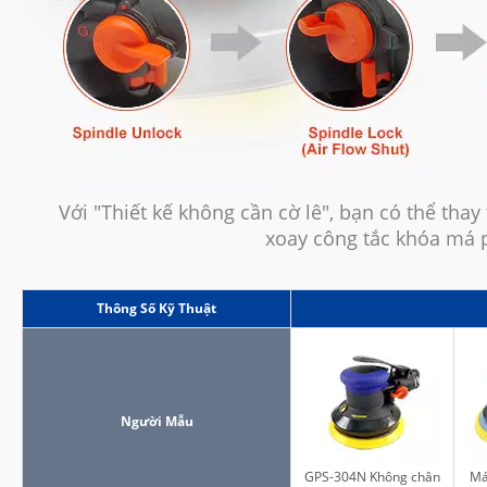
Với "Thiết kế không cần cờ lê", bạn có thể tha
xoay công tắc khóa má
Thông Số Kỹ Thuật
Người Mẫu
GPS-304N Không chân
Má