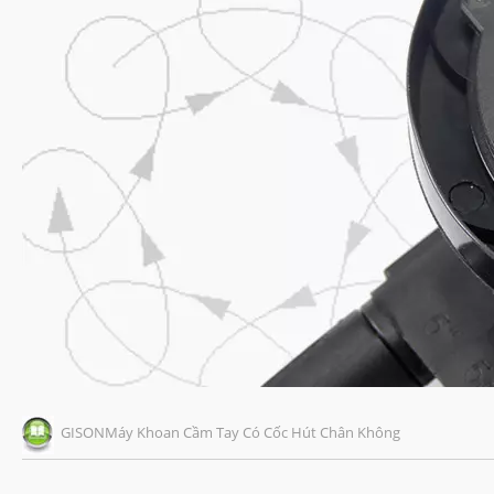
GISONMáy Khoan Cầm Tay Có Cốc Hút Chân Không