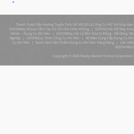
Thanh Trượt Dẫn Hướng Tuyến Tính GP-VR120 Là Công Cụ Hỗ Trợ Giúp Bạn
GISONMáy Khoan Cầm Tay Có Cốc Hút Chân Không
|
GISONChân Đế Máy Khoan
Nhiên – Dụng Cụ Khí Nén
|
GISONMáy Cắt Lỗ Bồn Rửa Di Động - Dễ Dàng. Nh
Nghiệp
|
GISONQuy Trình Công Cụ Khí Nén
|
40 Năm Cung Cấp Dụng Cụ Khí 
Cụ Khí Nén
|
Danh Sách Sản Phẩm Dụng Cụ Khí Nén Hạng Nặng
|
Liên HệG
GISON Machin
Copyright © 2026 Ready-Market Online Corporation 