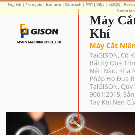
English
|
Français
|
Italiano
|
Deutsch
|
हिन्दी
|
Việt
|
日本語
|
Port
Nederlan
Máy Cắt
Khí
GISON MACHINERY CO., LTD.
Máy Cắt Niê
TạiGISON, Có 
Bất Kỳ Quá Trì
Nén Nào. Khả N
Phép Họ Đưa Ra
TạiGISON, Quy 
9001:2015, Sả
Tay Khí Nén Củ