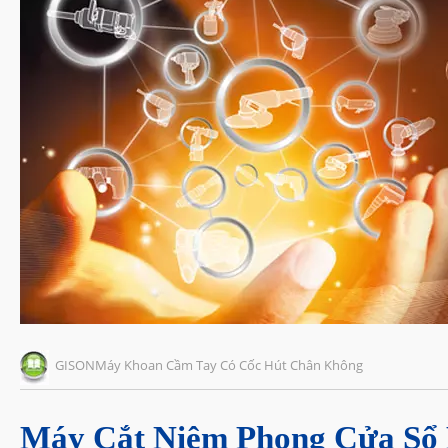
GISONMáy Khoan Cầm Tay Có Cốc Hút Chân Không
Máy Cắt Niêm Phong Cửa Sổ