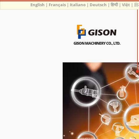
English
|
Français
|
Italiano
|
Deutsch
|
हिन्दी
|
Việt
|
日
GISON MACHINERY CO., LTD.