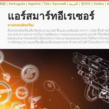
本語
|
Português
|
Español
|
ไทย
|
Русский
|
العربية
|
한국어
|
Polska
|
แอร์สมาร์ทอีเรเซอร์
ยางลบลมอัจฉริยะ
ที่GISONมีเครื่องมือวัดประมาณ 500 ชิ้นและแม่พิมพ์มากกว่า 1,000 ชิ้นสำห
ประเภท ความสามารถในการผลิตและการออกแบบแบบครบวงจรทำให้บริษัทส
ผลและสามารถแข่งขันได้GISONการประมวลผลของพวกเขาได้รับการรับรองมา
การรับรอง CE และเครื่องมือลมมือของพวกเขาจำหน่ายไปทั่วโลกแล้วกว่า 5