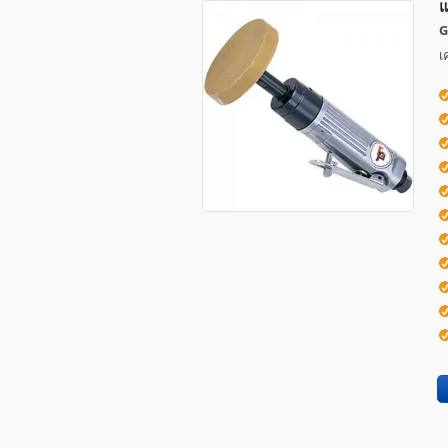
แ
G
เ