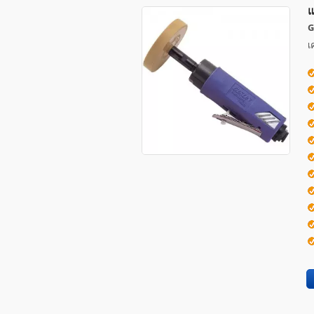
แ
G
เ