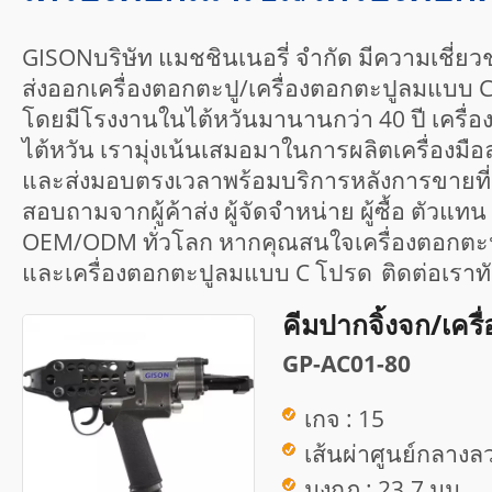
GISONบริษัท แมชชินเนอรี่ จำกัด มีความเชี่
ส่งออกเครื่องตอกตะปู/เครื่องตอกตะปูลมแบบ 
โดยมีโรงงานในไต้หวันมานานกว่า 40 ปี เครื่
ไต้หวัน เรามุ่งเน้นเสมอมาในการผลิตเครื่องมือ
และส่งมอบตรงเวลาพร้อมบริการหลังการขายที่เ
สอบถามจากผู้ค้าส่ง ผู้จัดจำหน่าย ผู้ซื้อ ตัวแทน
OEM/ODM ทั่วโลก หากคุณสนใจเครื่องตอกตะป
และเครื่องตอกตะปูลมแบบ C โปรด
ติดต่อเรา
ท
คีมปากจิ้งจก/เครื
GP-AC01-80
เกจ : 15
เส้นผ่าศูนย์กลางลว
มงกุฎ : 23.7 มม.