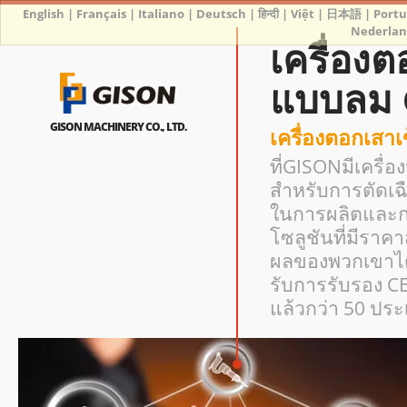
English
|
Français
|
Italiano
|
Deutsch
|
हिन्दी
|
Việt
|
日本語
|
Port
Nederlan
เครื่องต
แบบลม 
GISON MACHINERY CO., LTD.
เครื่องตอกเส
ที่GISONมีเครื่
สำหรับการตัดเ
ในการผลิตและ
โซลูชันที่มีร
ผลของพวกเขาได้
รับการรับรอง C
แล้วกว่า 50 ปร