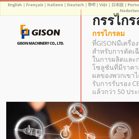
English
|
Français
|
Italiano
|
Deutsch
|
हिन्दी
|
Việt
|
日本語
|
Port
Nederlan
กรรไกร
กรรไกรลม
ที่GISONมีเครื่
GISON MACHINERY CO., LTD.
สำหรับการตัดเ
ในการผลิตและ
โซลูชันที่มีร
ผลของพวกเขาได้
รับการรับรอง C
แล้วกว่า 50 ปร