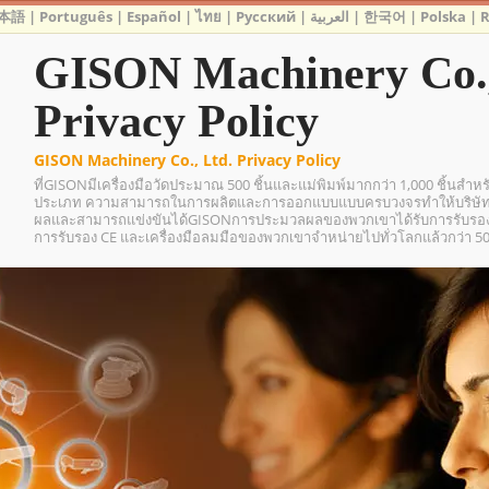
本語
|
Português
|
Español
|
ไทย
|
Русский
|
العربية
|
한국어
|
Polska
|
GISON Machinery Co.,
Privacy Policy
GISON Machinery Co., Ltd. Privacy Policy
ที่GISONมีเครื่องมือวัดประมาณ 500 ชิ้นและแม่พิมพ์มากกว่า 1,000 ชิ้นสำห
ประเภท ความสามารถในการผลิตและการออกแบบแบบครบวงจรทำให้บริษัทส
ผลและสามารถแข่งขันได้GISONการประมวลผลของพวกเขาได้รับการรับรองมา
การรับรอง CE และเครื่องมือลมมือของพวกเขาจำหน่ายไปทั่วโลกแล้วกว่า 5