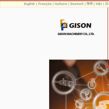
English
|
Français
|
Italiano
|
Deutsch
|
हिन्दी
|
Việt
|
日
GISON MACHINERY CO., LTD.