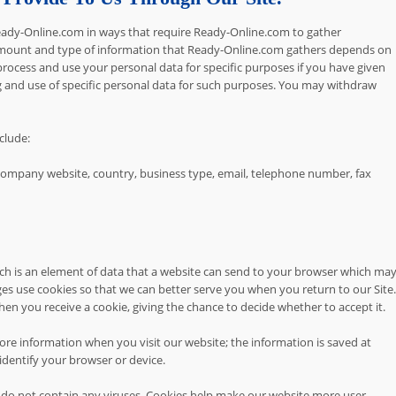
 Ready-Online.com in ways that require Ready-Online.com to gather
 amount and type of information that Ready-Online.com gathers depends on
 process and use your personal data for specific purposes if you have given
g and use of specific personal data for such purposes. You may withdraw
clude:
company website, country, business type, email, telephone number, fax
ich is an element of data that a website can send to your browser which ma
es use cookies so that we can better serve you when you return to our Site.
en you receive a cookie, giving the chance to decide whether to accept it.
tore information when you visit our website; the information is saved at
dentify your browser or device.
o not contain any viruses. Cookies help make our website more user-